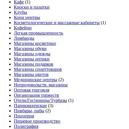
Кафе
(1)
Киоски и палатки
Клубы
Копи центры
Косметологические и массажные кабинеты
(1)
Кофейни
Легкая промышленность
Ломбарды
Магазины косметики
Магазины обуви
Магазины одежды
Магазины оптики
Магазины подарков
Магазины спорттоваров
Магазины цветов
Медицинские центры
(2)
Непродовольств. магазины
Оптовая торговля
Организация торжеств
Отели/Гостиницы/Турбазы
(1)
Парикмахерские
(3)
Пивбары, пабы
(2)
Пиццерия
Пищевое производство
Полиграфия