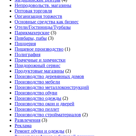
Непродовольств. магазины
Оптовая торговля
Организация торжеств
Основные средства как бизнес
Отели/Гостиницы/Турбазы
Парикмахерские
(3)
Пивбары, пабы
(3)
Пиццерия
Пищевое производство
(1)
Полиграфия
Прачечные и химчистки
Придорожный сервис
Продуктовые магазины
(2)
Производство деревянных домов
Производство мебели
Производство металлоконструкций
Производство обуви
Производство одежды
(2)
Производство окон и дверей
Производство пеллет
Производство стройматериалов
(2)
Развлечения
(3)
Реклама
Ремонт обуви и одежды
(1)