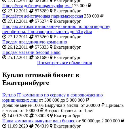
27.12.2011
581662
Екатеринбург
Продаётся действующая турфирма
175 000
27.12.2011
575289
Екатеринбург
Продаётся действующая парикмахерская
350 000
27.12.2011
575274
Екатеринбург
Продаю автоматизированную линию по производству
пенобетона. Производительность до 50 куб.м
27.12.2011
575269
Екатеринбург
Продам праздничную компанию
26.12.2011
575333
Екатеринбург
Продам магазин Second Hand
25.12.2011
581680
Екатеринбург
Посмотреть все объявления
Куплю готовый бизнес в
Екатеринбурге
Куплю IT компанию по сервису и сопровождению
юридических лиц
от 300 000 до 5 000 000
Доля: не менее 100%
Выручка в месяц: от 200000
Прибыль
в месяц: от 100000
Возраст бизнеса: от 1 лет
14.09.2020
780028
Екатеринбург
Наша компания выкупит ваш бизнес
от 50 000 до 2 000 000
11.09.2020
764319
Екатеринбург