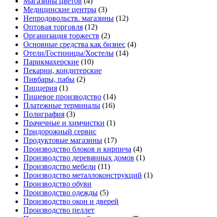
Магазины цветов
(4)
Медицинские центры
(3)
Непродовольств. магазины
(12)
Оптовая торговля
(12)
Организация торжеств
(2)
Основные средства как бизнес
(4)
Отели/Гостиницы/Хостелы
(14)
Парикмахерские
(10)
Пекарни, кондитерские
Пивбары, пабы
(2)
Пиццерия
(1)
Пищевое производство
(14)
Платежные терминалы
(16)
Полиграфия
(3)
Прачечные и химчистки
(1)
Придорожный сервис
Продуктовые магазины
(17)
Производство блоков и кирпича
(4)
Производство деревянных домов
(1)
Производство мебели
(11)
Производство металлоконструкций
(1)
Производство обуви
Производство одежды
(5)
Производство окон и дверей
Производство пеллет